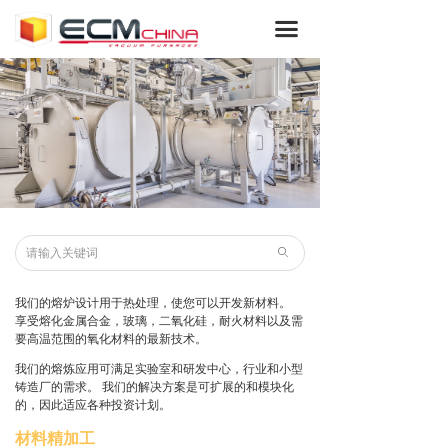
网站首页
끀
集团
我们的服务
ICBP®
真空炉
熔炼炉和感应炉
ꄙ
光伏炉和晶体生长设备
我们的熔炉设计用于热处理，使您可以开发新材料。
享受熔化金属合金，玻璃，二氧化硅，耐火材料以及需
沉积炉
要高温范围的氧化材料的最新技术。
我们的熔炼应用可满足实验室和研发中心，行业和小型
特种炉
铸造厂的需求。 我们的解决方案是可扩展的和模块化
的，因此适应各种投资计划。
低压渗碳
材料精加工