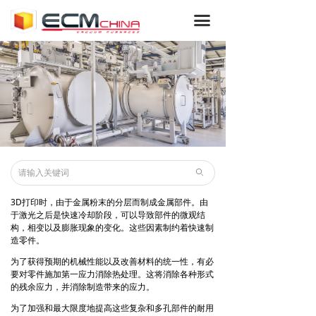
网站首页
끀
集团
我们的服务
ICBP®
真空炉
熔炼炉和感应炉
ꄙ
3D打印时，由于金属粉末的分层而制成金属部件。由
光伏炉和晶体生长设备
于激光之后是快速冷却阶段，可以导致部件的微观结
构，相变以及膨胀现象的变化。这些因素制约着快速制
沉积炉
造零件。
为了获得预期的机械性能以及改善材料的统一性，有必
特种炉
要对零件施加第一应力消除热处理。这将消除各种形式
的残余应力，并消除制造带来的应力。
低压渗碳
为了加强和最大限度地提高这些复杂和多孔部件的耐用